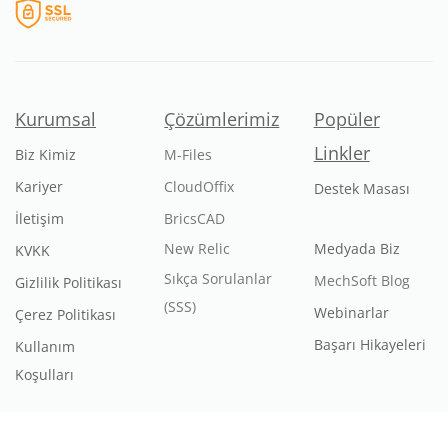
Kurumsal
Çözümlerimiz
Popüler
Linkler
Biz Kimiz
M-Files
Kariyer
CloudOffix
Destek Masası
İletişim
BricsCAD
New Relic
Medyada Biz
KVKK
Sıkça Sorulanlar
MechSoft Blog
Gizlilik Politikası
(SSS)
Webinarlar
Çerez Politikası
Başarı Hikayeleri
Kullanım
Koşulları