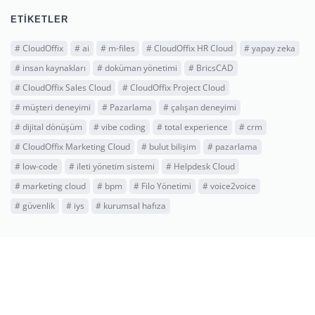
ETIKETLER
#
CloudOffix
#
ai
#
m-files
#
CloudOffix HR Cloud
#
yapay zeka
#
insan kaynakları
#
doküman yönetimi
#
BricsCAD
#
CloudOffix Sales Cloud
#
CloudOffix Project Cloud
#
müşteri deneyimi
#
Pazarlama
#
çalışan deneyimi
#
dijital dönüşüm
#
vibe coding
#
total experience
#
crm
#
CloudOffix Marketing Cloud
#
bulut bilişim
#
pazarlama
#
low-code
#
ileti yönetim sistemi
#
Helpdesk Cloud
#
marketing cloud
#
bpm
#
Filo Yönetimi
#
voice2voice
#
güvenlik
#
iys
#
kurumsal hafıza