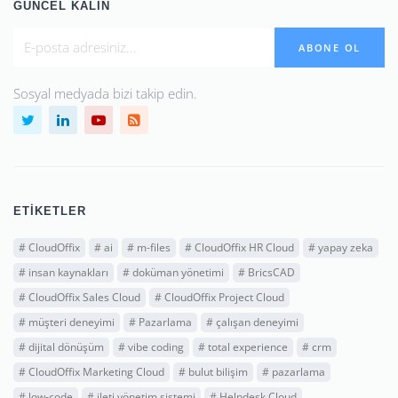
GÜNCEL KALIN
ABONE OL
Sosyal medyada bizi takip edin.
ETIKETLER
#
CloudOffix
#
ai
#
m-files
#
CloudOffix HR Cloud
#
yapay zeka
#
insan kaynakları
#
doküman yönetimi
#
BricsCAD
#
CloudOffix Sales Cloud
#
CloudOffix Project Cloud
#
müşteri deneyimi
#
Pazarlama
#
çalışan deneyimi
#
dijital dönüşüm
#
vibe coding
#
total experience
#
crm
#
CloudOffix Marketing Cloud
#
bulut bilişim
#
pazarlama
#
low-code
#
ileti yönetim sistemi
#
Helpdesk Cloud