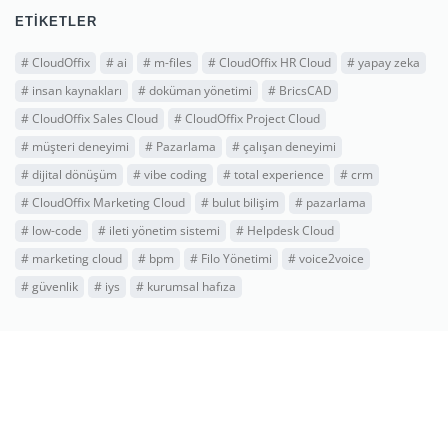
ETIKETLER
#
CloudOffix
#
ai
#
m-files
#
CloudOffix HR Cloud
#
yapay zeka
#
insan kaynakları
#
doküman yönetimi
#
BricsCAD
#
CloudOffix Sales Cloud
#
CloudOffix Project Cloud
#
müşteri deneyimi
#
Pazarlama
#
çalışan deneyimi
#
dijital dönüşüm
#
vibe coding
#
total experience
#
crm
#
CloudOffix Marketing Cloud
#
bulut bilişim
#
pazarlama
#
low-code
#
ileti yönetim sistemi
#
Helpdesk Cloud
#
marketing cloud
#
bpm
#
Filo Yönetimi
#
voice2voice
#
güvenlik
#
iys
#
kurumsal hafıza