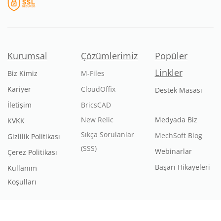
Kurumsal
Çözümlerimiz
Popüler
Linkler
Biz Kimiz
M-Files
Kariyer
CloudOffix
Destek Masası
İletişim
BricsCAD
New Relic
Medyada Biz
KVKK
Sıkça Sorulanlar
MechSoft Blog
Gizlilik Politikası
(SSS)
Webinarlar
Çerez Politikası
Başarı Hikayeleri
Kullanım
Koşulları