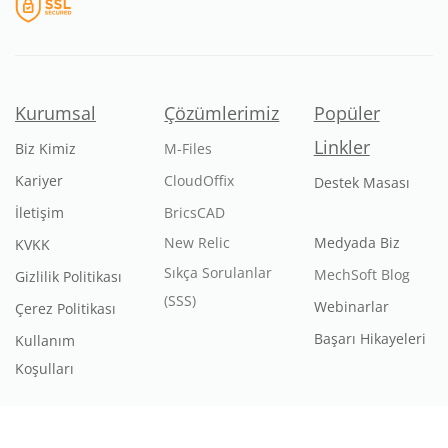
Kurumsal
Çözümlerimiz
Popüler
Linkler
Biz Kimiz
M-Files
Kariyer
CloudOffix
Destek Masası
İletişim
BricsCAD
New Relic
Medyada Biz
KVKK
Sıkça Sorulanlar
MechSoft Blog
Gizlilik Politikası
(SSS)
Webinarlar
Çerez Politikası
Başarı Hikayeleri
Kullanım
Koşulları