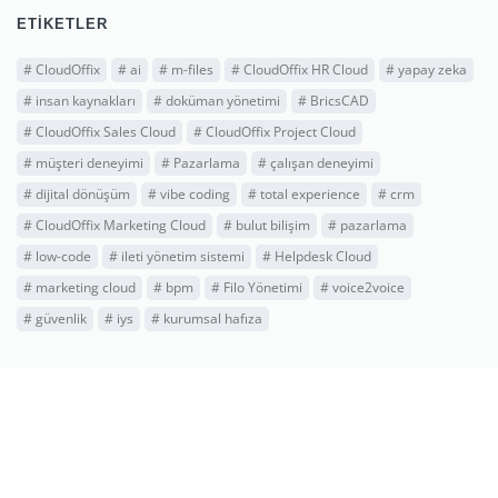
ETIKETLER
#
CloudOffix
#
ai
#
m-files
#
CloudOffix HR Cloud
#
yapay zeka
#
insan kaynakları
#
doküman yönetimi
#
BricsCAD
#
CloudOffix Sales Cloud
#
CloudOffix Project Cloud
#
müşteri deneyimi
#
Pazarlama
#
çalışan deneyimi
#
dijital dönüşüm
#
vibe coding
#
total experience
#
crm
#
CloudOffix Marketing Cloud
#
bulut bilişim
#
pazarlama
#
low-code
#
ileti yönetim sistemi
#
Helpdesk Cloud
#
marketing cloud
#
bpm
#
Filo Yönetimi
#
voice2voice
#
güvenlik
#
iys
#
kurumsal hafıza