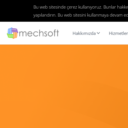
Bu web sitesinde çerez kullanıyoruz. Bunlar hakk
yapılandırın. Bu web sitesini kullanmaya devam ed
Hakkımızda
Hizmetler