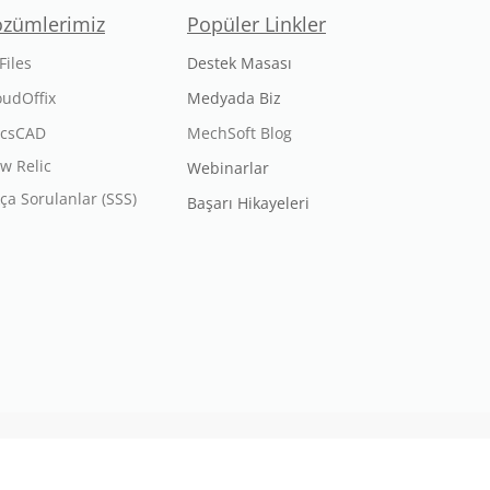
özümlerimiz
Popüler Linkler
Files
Destek Masası
oudOffix
Medyada Biz
icsCAD
MechSoft Blog
w Relic
Webinarlar
kça Sorulanlar (SSS)
Başarı Hikayeleri
nmıştır.