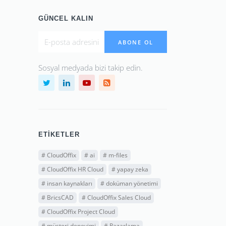
GÜNCEL KALIN
ABONE OL
Sosyal medyada bizi takip edin.
ETIKETLER
#
CloudOffix
#
ai
#
m-files
#
CloudOffix HR Cloud
#
yapay zeka
#
insan kaynakları
#
doküman yönetimi
#
BricsCAD
#
CloudOffix Sales Cloud
#
CloudOffix Project Cloud
#
müşteri deneyimi
#
Pazarlama