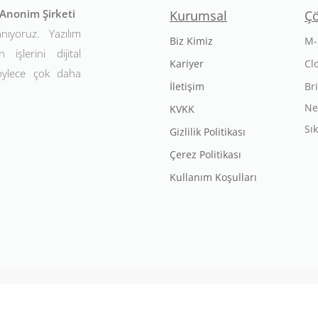
t Anonim Şirketi
Kurumsal
Ç
anıyoruz. Yazılım
Biz Kimiz
M-
 işlerini dijital
Kariyer
Cl
Böylece çok daha
İletişim
Br
Ne
KVKK
Sı
Gizlilik Politikası
Çerez Politikası
Kullanım Koşulları
Mechsoft. Tüm Hakları Saklıdır. Bu websitesi
CloudOffix
ile tasarla