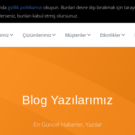
ında
gizlilik politikamızı
okuyun. Bunları devre dışı bırakmak için tarayı
erseniz, bunları kabul etmiş olursunuz.
imiz
Çözümlerimiz
Müşteriler
Etkinlikler
Blog Yazılarımız
En Güncel Haberler, Yazılar