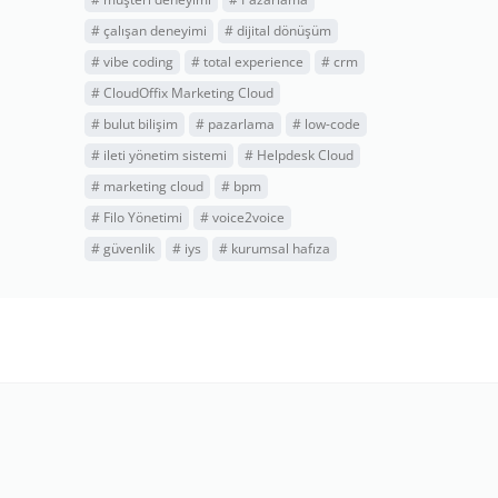
#
çalışan deneyimi
#
dijital dönüşüm
#
vibe coding
#
total experience
#
crm
#
CloudOffix Marketing Cloud
#
bulut bilişim
#
pazarlama
#
low-code
#
ileti yönetim sistemi
#
Helpdesk Cloud
#
marketing cloud
#
bpm
#
Filo Yönetimi
#
voice2voice
#
güvenlik
#
iys
#
kurumsal hafıza