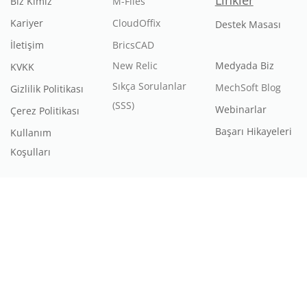
Linkler
Biz Kimiz
M-Files
Kariyer
CloudOffix
Destek Masası
İletişim
BricsCAD
New Relic
Medyada Biz
KVKK
Sıkça Sorulanlar
MechSoft Blog
Gizlilik Politikası
(SSS)
Webinarlar
Çerez Politikası
Başarı Hikayeleri
Kullanım
Koşulları
©2026 Mechsoft. Tüm Hakları Saklıdır. Bu websitesi
CloudOffix
ile
tasarlanmıştır.