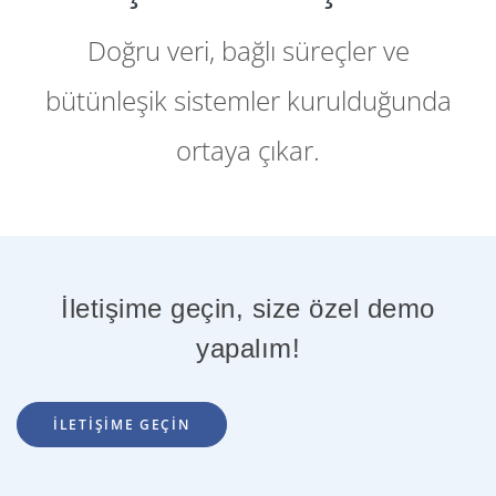
Doğru veri, bağlı süreçler ve
bütünleşik sistemler kurulduğunda
ortaya çıkar.
Lead
Satış
Proje
Delivery
Timesheet
Faturalama
Destek
İletişime geçin, size özel demo
yapalım!
İLETİŞİME GEÇİN