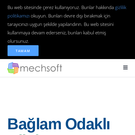
Bu web sitesinde çerez kullanıyoruz. Bunlar hakkında
gizlilik
politikamızı
okuyun. Bunları devre dışı bırakmak için
tarayıcınızı uygun şekilde yapılandırın. Bu web sitesini
kullanmaya devam ederseniz, bunları kabul etmiş
olursunuz.
TAMAM
Bağlam Odaklı