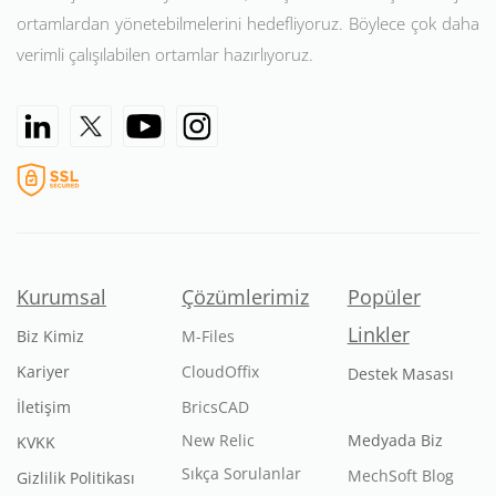
ortamlardan yönetebilmelerini hedefliyoruz. Böylece çok daha
verimli çalışılabilen ortamlar hazırlıyoruz.
Kurumsal
Çözümlerimiz
Popüler
Linkler
Biz Kimiz
M-Files
Kariyer
CloudOffix
Destek Masası
İletişim
BricsCAD
New Relic
Medyada Biz
KVKK
Sıkça Sorulanlar
MechSoft Blog
Gizlilik Politikası