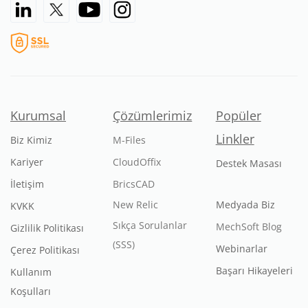
Kurumsal
Çözümlerimiz
Popüler
Linkler
Biz Kimiz
M-Files
Kariyer
CloudOffix
Destek Masası
İletişim
BricsCAD
New Relic
Medyada Biz
KVKK
Sıkça Sorulanlar
MechSoft Blog
Gizlilik Politikası
(SSS)
Webinarlar
Çerez Politikası
Başarı Hikayeleri
Kullanım
Koşulları