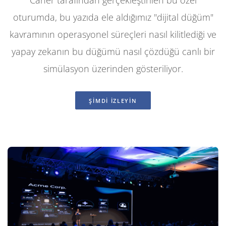
Caner tarafından gerçekleştirilen bu özel
oturumda, bu yazıda ele aldığımız "dijital düğüm"
kavramının operasyonel süreçleri nasıl kilitlediği ve
yapay zekanın bu düğümü nasıl çözdüğü canlı bir
simülasyon üzerinden gösteriliyor.
ŞİMDİ İZLEYİN