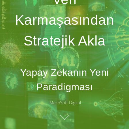
Karmaşasından
Stratejik Akla
Yapay Zekanın Yeni
Paradigması
MechSoft Digital