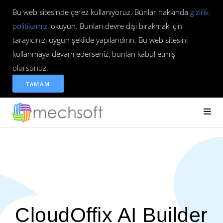
Bu web sitesinde çerez kullanıyoruz. Bunlar hakkında
gizlilik
politikamızı
okuyun. Bunları devre dışı bırakmak için
tarayıcınızı uygun şekilde yapılandırın. Bu web sitesini
kullanmaya devam ederseniz, bunları kabul etmiş
olursunuz.
TAMAM
CloudOffix AI Builder