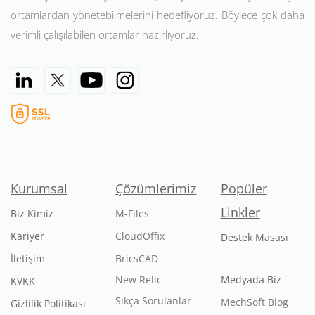
ortamlardan yönetebilmelerini hedefliyoruz. Böylece çok daha
verimli çalışılabilen ortamlar hazırlıyoruz.
Kurumsal
Çözümlerimiz
Popüler
Linkler
Biz Kimiz
M-Files
Kariyer
CloudOffix
Destek Masası
İletişim
BricsCAD
New Relic
Medyada Biz
KVKK
Sıkça Sorulanlar
MechSoft Blog
Gizlilik Politikası