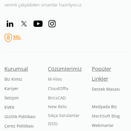
verimli çalışılabilen ortamlar hazırlıyoruz.
Kurumsal
Çözümlerimiz
Popüler
Linkler
Biz Kimiz
M-Files
Kariyer
CloudOffix
Destek Masası
İletişim
BricsCAD
New Relic
Medyada Biz
KVKK
Sıkça Sorulanlar
MechSoft Blog
Gizlilik Politikası
(SSS)
Webinarlar
Çerez Politikası