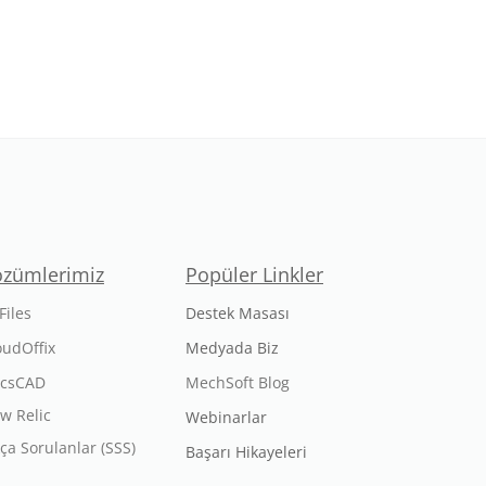
özümlerimiz
Popüler Linkler
Files
Destek Masası
oudOffix
Medyada Biz
icsCAD
MechSoft Blog
w Relic
Webinarlar
kça Sorulanlar (SSS)
Başarı Hikayeleri