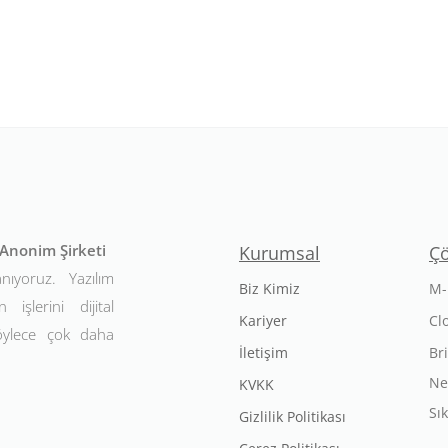
t Anonim Şirketi
Kurumsal
Ç
anıyoruz. Yazılım
Biz Kimiz
M-
 işlerini dijital
Kariyer
Cl
Böylece çok daha
İletişim
Br
Ne
KVKK
Sı
Gizlilik Politikası