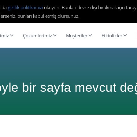
ında
gizlilik politikamızı
okuyun. Bunları devre dışı bırakmak için tarayı
erseniz, bunları kabul etmiş olursunuz.
imiz
Çözümlerimiz
Müşteriler
Etkinlikler
yle bir sayfa mevcut değ