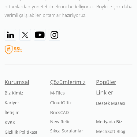
ortamlardan yönetebilmelerini hedefliyoruz. Böylece çok daha
verimli çalışılabilen ortamlar hazırlıyoruz.
Kurumsal
Çözümlerimiz
Popüler
Linkler
Biz Kimiz
M-Files
Kariyer
CloudOffix
Destek Masası
İletişim
BricsCAD
New Relic
Medyada Biz
KVKK
Sıkça Sorulanlar
MechSoft Blog
Gizlilik Politikası