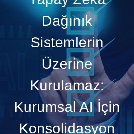
Dağınık
Sistemlerin
Üzerine
Kurulamaz:
Kurumsal AI İçin
Konsolidasyon