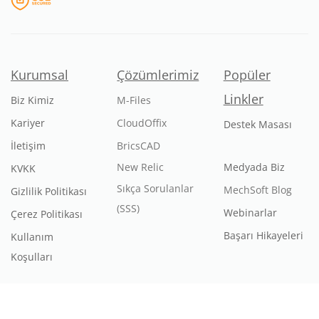
Kurumsal
Çözümlerimiz
Popüler
Linkler
Biz Kimiz
M-Files
Kariyer
CloudOffix
Destek Masası
İletişim
BricsCAD
New Relic
Medyada Biz
KVKK
Sıkça Sorulanlar
MechSoft Blog
Gizlilik Politikası
(SSS)
Webinarlar
Çerez Politikası
Başarı Hikayeleri
Kullanım
Koşulları