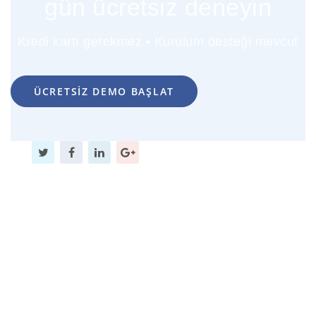
gün ücretsiz deneyin
Kredi kartı gerekmez • Kurulum desteği mevcut
ÜCRETSİZ DEMO BAŞLAT