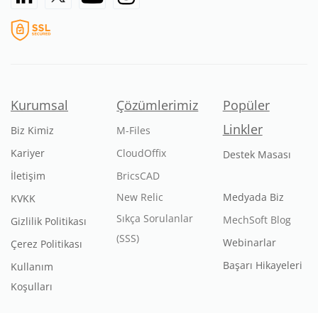
Kurumsal
Çözümlerimiz
Popüler
Linkler
Biz Kimiz
M-Files
Kariyer
CloudOffix
Destek Masası
İletişim
BricsCAD
New Relic
Medyada Biz
KVKK
Sıkça Sorulanlar
MechSoft Blog
Gizlilik Politikası
(SSS)
Webinarlar
Çerez Politikası
Başarı Hikayeleri
Kullanım
Koşulları