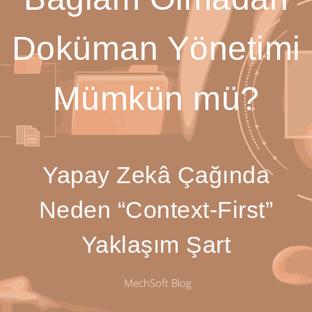
Doküman Yönetimi
Mümkün mü?
Yapay Zekâ Çağında
Neden “Context-First”
Yaklaşım Şart
MechSoft Blog