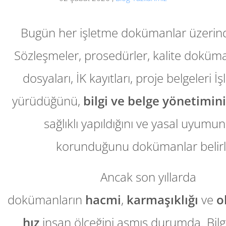
Bugün her işletme dokümanlar üzerinde
Sözleşmeler, prosedürler, kalite dokümanl
dosyaları, İK kayıtları, proje belgeleri İş
yürüdüğünü,
bilgi ve belge yönetimin
sağlıklı yapıldığını ve yasal uyumun
korunduğunu dokümanlar belirl
Ancak son yıllarda
dokümanların
hacmi
,
karmaşıklığı
ve
o
hız
insan ölçeğini aşmış durumda. Bilgil