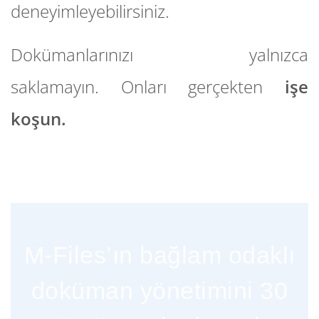
deneyimleyebilirsiniz.
Dokümanlarınızı yalnızca
saklamayın. Onları gerçekten
işe
koşun.
M-Files’ın bağlam odaklı
doküman yönetimini 30