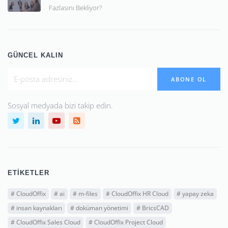
Fazlasını Bekliyor?
GÜNCEL KALIN
ABONE OL
Sosyal medyada bizi takip edin.
ETIKETLER
#
CloudOffix
#
ai
#
m-files
#
CloudOffix HR Cloud
#
yapay zeka
#
insan kaynakları
#
doküman yönetimi
#
BricsCAD
#
CloudOffix Sales Cloud
#
CloudOffix Project Cloud