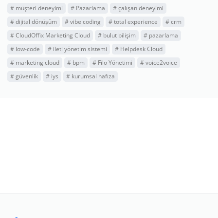
#
müşteri deneyimi
#
Pazarlama
#
çalışan deneyimi
#
dijital dönüşüm
#
vibe coding
#
total experience
#
crm
#
CloudOffix Marketing Cloud
#
bulut bilişim
#
pazarlama
#
low-code
#
ileti yönetim sistemi
#
Helpdesk Cloud
#
marketing cloud
#
bpm
#
Filo Yönetimi
#
voice2voice
#
güvenlik
#
iys
#
kurumsal hafıza