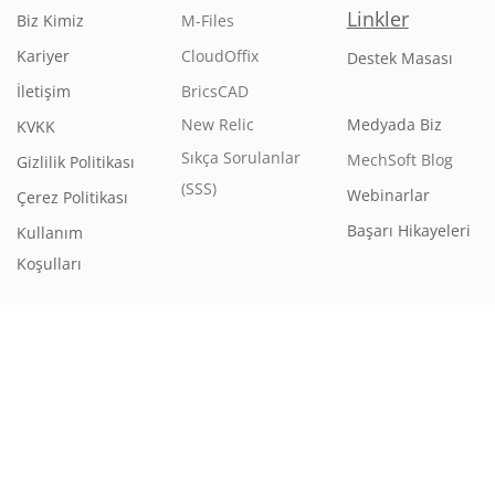
Linkler
Biz Kimiz
M-Files
Kariyer
CloudOffix
Destek Masası
İletişim
BricsCAD
New Relic
Medyada Biz
KVKK
Sıkça Sorulanlar
MechSoft Blog
Gizlilik Politikası
(SSS)
Webinarlar
Çerez Politikası
Başarı Hikayeleri
Kullanım
Koşulları
©2026 Mechsoft. Tüm Hakları Saklıdır. Bu websitesi
CloudOffix
ile
tasarlanmıştır.