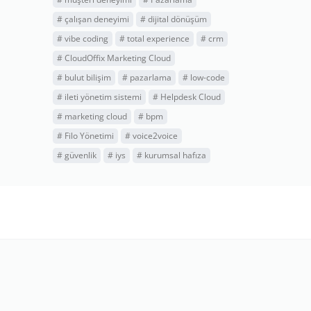
#
çalışan deneyimi
#
dijital dönüşüm
#
vibe coding
#
total experience
#
crm
#
CloudOffix Marketing Cloud
#
bulut bilişim
#
pazarlama
#
low-code
#
ileti yönetim sistemi
#
Helpdesk Cloud
#
marketing cloud
#
bpm
#
Filo Yönetimi
#
voice2voice
#
güvenlik
#
iys
#
kurumsal hafıza