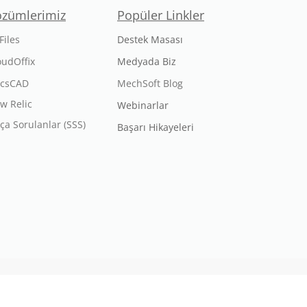
özümlerimiz
Popüler Linkler
Files
Destek Masası
oudOffix
Medyada Biz
icsCAD
MechSoft Blog
w Relic
Webinarlar
kça Sorulanlar (SSS)
Başarı Hikayeleri
nmıştır.