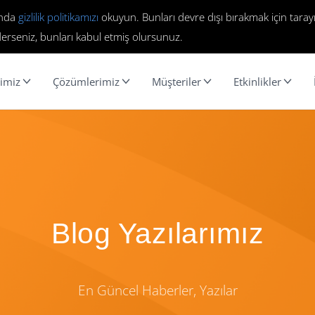
ında
gizlilik politikamızı
okuyun. Bunları devre dışı bırakmak için tarayı
erseniz, bunları kabul etmiş olursunuz.
imiz
Çözümlerimiz
Müşteriler
Etkinlikler
Blog Yazılarımız
En Güncel Haberler, Yazılar