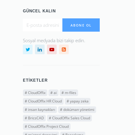
GÜNCEL KALIN
ABONE OL
Sosyal medyada bizi takip edin.
ETIKETLER
#
CloudOffix
#
ai
#
m-files
#
CloudOffix HR Cloud
#
yapay zeka
#
insan kaynakları
#
doküman yönetimi
#
BricsCAD
#
CloudOffix Sales Cloud
#
CloudOffix Project Cloud
#
müşteri deneyimi
#
Pazarlama