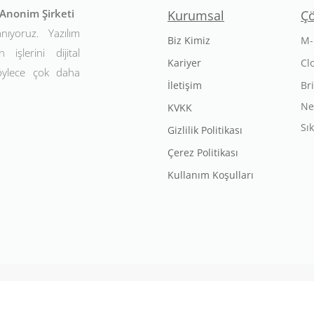
t Anonim Şirketi
Kurumsal
Ç
anıyoruz. Yazılım
Biz Kimiz
M-
 işlerini dijital
Kariyer
Cl
Böylece çok daha
İletişim
Br
Ne
KVKK
Sı
Gizlilik Politikası
Çerez Politikası
Kullanım Koşulları
Mechsoft. Tüm Hakları Saklıdır. Bu websitesi
CloudOffix
ile tasarla