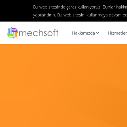
Bu web sitesinde çerez kullanıyoruz. Bunlar hakk
yapılandırın. Bu web sitesini kullanmaya devam ed
Hakkımızda
Hizmetler