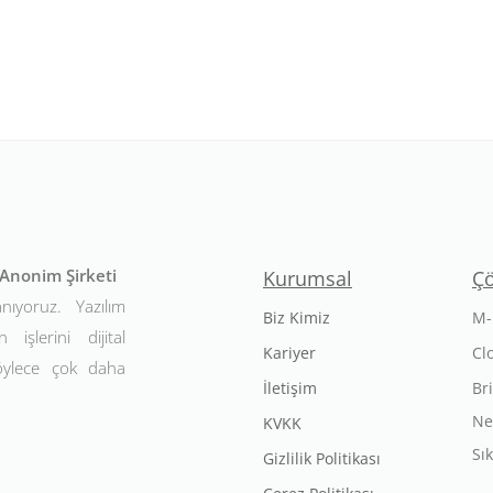
t Anonim Şirketi
Kurumsal
Ç
anıyoruz. Yazılım
Biz Kimiz
M-
 işlerini dijital
Kariyer
Cl
Böylece çok daha
İletişim
Br
Ne
KVKK
Sı
Gizlilik Politikası