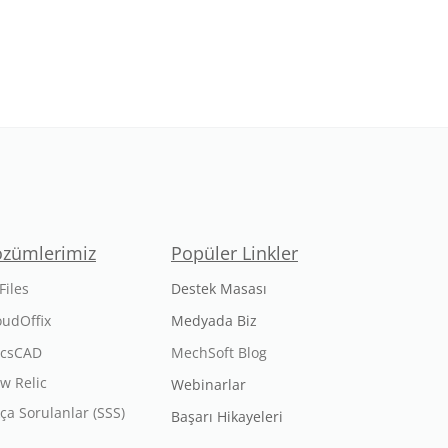
özümlerimiz
Popüler Linkler
Files
Destek Masası
oudOffix
Medyada Biz
icsCAD
MechSoft Blog
w Relic
Webinarlar
kça Sorulanlar (SSS)
Başarı Hikayeleri