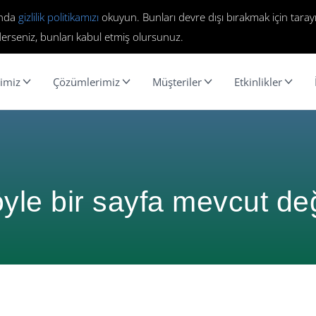
ında
gizlilik politikamızı
okuyun. Bunları devre dışı bırakmak için tarayı
erseniz, bunları kabul etmiş olursunuz.
imiz
Çözümlerimiz
Müşteriler
Etkinlikler
yle bir sayfa mevcut değ