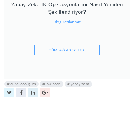
Yapay Zeka İK Operasyonlarını Nasıl Yeniden
Şekillendiriyor?
Blog Yazılarımız
TÜM GÖNDERILER
#
dijital dönüşüm
#
low-code
#
yapay zeka