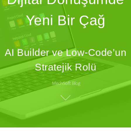
Yeni Bir Çağ
AI Builder ve Low-Code’un
Stratejik Rolü
MechSoft Blog