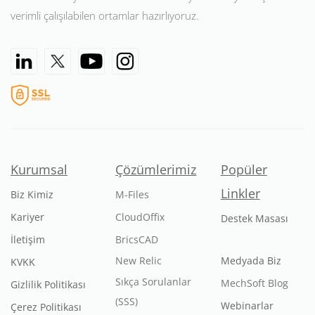
verimli çalışılabilen ortamlar hazırlıyoruz.
Kurumsal
Çözümlerimiz
Popüler
Linkler
Biz Kimiz
M-Files
Kariyer
CloudOffix
Destek Masası
İletişim
BricsCAD
New Relic
Medyada Biz
KVKK
Sıkça Sorulanlar
MechSoft Blog
Gizlilik Politikası
(SSS)
Webinarlar
Çerez Politikası