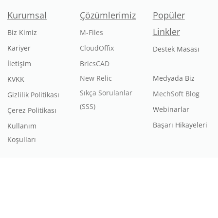
Kurumsal
Çözümlerimiz
Popüler
Linkler
Biz Kimiz
M-Files
Kariyer
CloudOffix
Destek Masası
İletişim
BricsCAD
New Relic
Medyada Biz
KVKK
Sıkça Sorulanlar
MechSoft Blog
Gizlilik Politikası
(SSS)
Webinarlar
Çerez Politikası
Başarı Hikayeleri
Kullanım
Koşulları