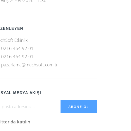
Bitiş
24-09-2020 11:30
ÜZENLEYEN
chSoft Etkinlik
0216 464 92 01
0216 464 92 01
pazarlama@mechsoft.com.tr
SYAL MEDYA AKIŞI
ABONE OL
itter'da katılın