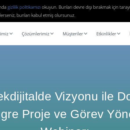
ında
gizlilik politikamızı
okuyun. Bunları devre dışı bırakmak için tarayı
erseniz, bunları kabul etmiş olursunuz.
imiz
Çözümlerimiz
Müşteriler
Etkinlikler
kdijitalde Vizyonu ile 
gre Proje ve Görev Yön