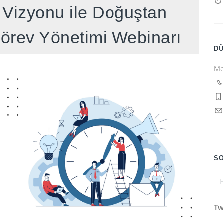
e Vizyonu ile Doğuştan
Görev Yönetimi Webinarı
D
Me
SO
Tw