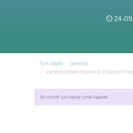
24-09
Tüm Olaylar
Çevrimiçi
#gelecekdijitalde Vizyonu ile Doğuştan Ent
Bu etkinlik için kayıtlar şimdi kapandı