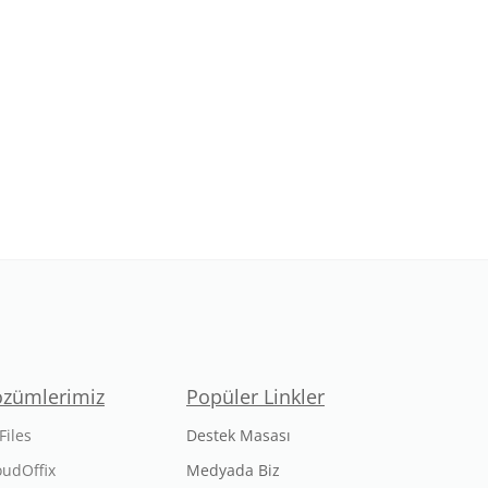
özümlerimiz
Popüler Linkler
Files
Destek Masası
oudOffix
Medyada Biz