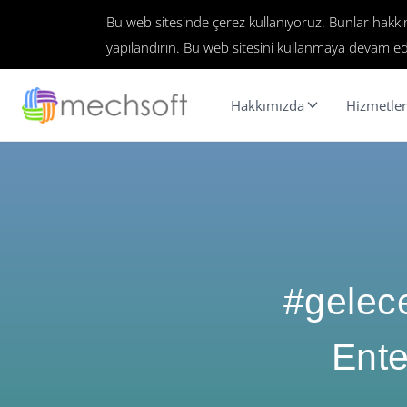
Bu web sitesinde çerez kullanıyoruz. Bunlar hakk
yapılandırın. Bu web sitesini kullanmaya devam ed
Hakkımızda
Hizmetler
#gelece
Ente