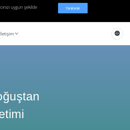
cınızı uygun şekilde
TAMAM
İletişim
Doğuştan
etimi