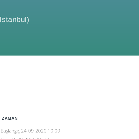
Istanbul
)
 ZAMAN
Başlangıç
24-09-2020 10:00