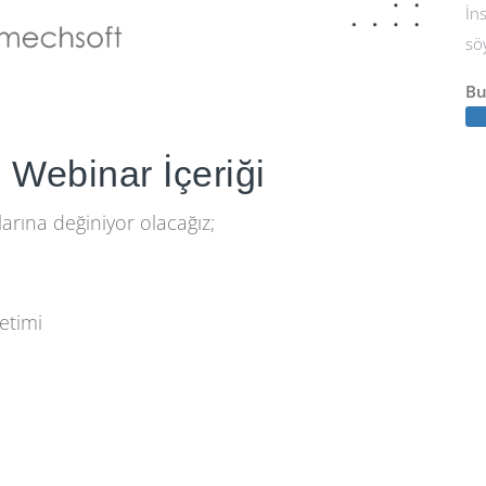
İn
sö
Bu
İçeriği
arına değiniyor olacağız;
etimi