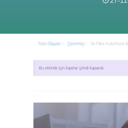
27-11
Tüm Olaylar
Çevrimiçi
M-Files Hubshare ile 
Bu etkinlik için kayıtlar şimdi kapandı