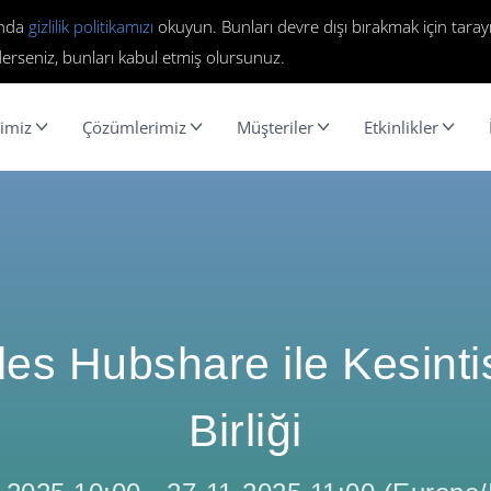
ında
gizlilik politikamızı
okuyun. Bunları devre dışı bırakmak için tarayı
erseniz, bunları kabul etmiş olursunuz.
imiz
Çözümlerimiz
Müşteriler
Etkinlikler
les Hubshare ile Kesintis
Birliği