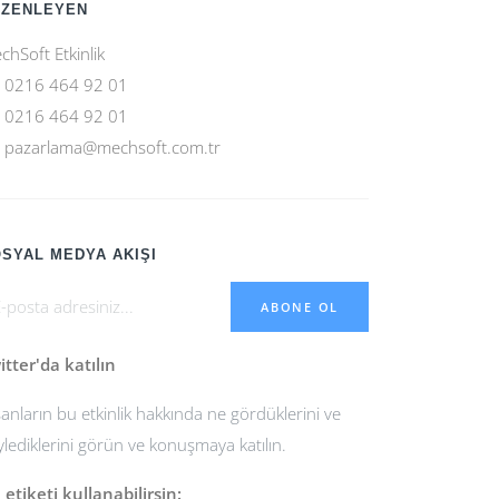
ÜZENLEYEN
chSoft Etkinlik
0216 464 92 01
0216 464 92 01
pazarlama@mechsoft.com.tr
SYAL MEDYA AKIŞI
ABONE OL
itter'da katılın
sanların bu etkinlik hakkında ne gördüklerini ve
ylediklerini görün ve konuşmaya katılın.
 etiketi kullanabilirsin: