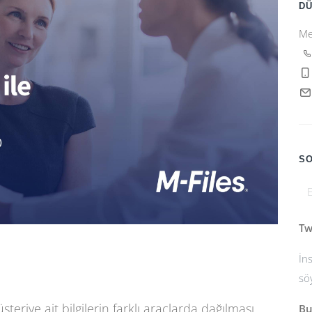
D
Me
SO
Tw
İn
sö
teriye ait bilgilerin farklı araçlarda dağılması
Bu