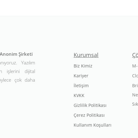
t Anonim Şirketi
Kurumsal
Ç
anıyoruz. Yazılım
Biz Kimiz
M-
 işlerini dijital
Kariyer
Cl
Böylece çok daha
İletişim
Br
Ne
KVKK
Sı
Gizlilik Politikası
Çerez Politikası
Kullanım Koşulları