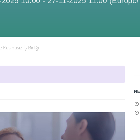
-2025 10:00
-
27-11-2025 11:00
(
Europe/
Kesintisiz İş Birliği
NE