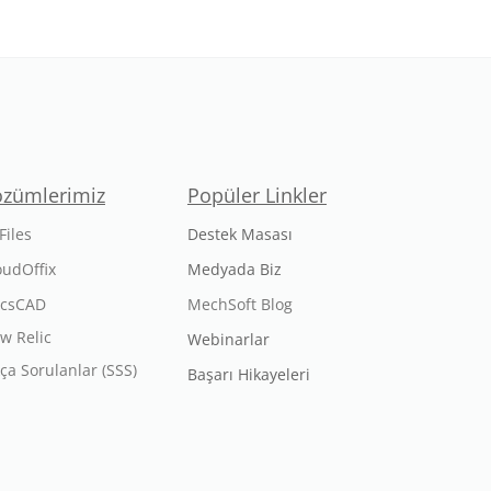
özümlerimiz
Popüler Linkler
Files
Destek Masası
oudOffix
Medyada Biz
icsCAD
MechSoft Blog
w Relic
Webinarlar
kça Sorulanlar (SSS)
Başarı Hikayeleri