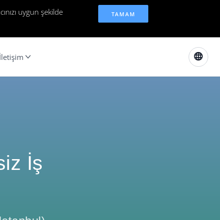
cınızı uygun şekilde
TAMAM
İletişim
iz İş