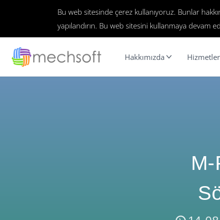
Bu web sitesinde çerez kullanıyoruz. Bunlar hakk
yapılandırın. Bu web sitesini kullanmaya devam ed
Hakkımızda
Hizmetler
M-F
Sö