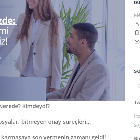
D
Me
SO
Tw
Nerede? Kimdeydi?
İn
dosyalar, bitmeyen onay süreçleri…
sö
 karmaşaya son vermenin zamanı geldi!
Bu