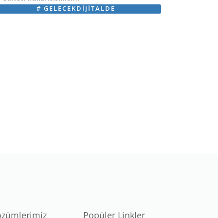
#
GELECEKDIJITALDE
özümlerimiz
Popüler Linkler