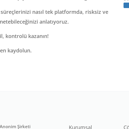
süreçlerinizi nasıl tek platformda, risksiz ve
netebileceğinizi anlatıyoruz.
l, kontrolü kazanın!
n kaydolun.
t Anonim Şirketi
Kurumsal
Ç