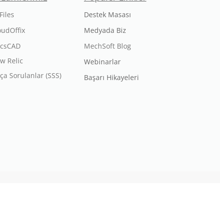
Files
Destek Masası
oudOffix
Medyada Biz
icsCAD
MechSoft Blog
w Relic
Webinarlar
kça Sorulanlar (SSS)
Başarı Hikayeleri
nmıştır.