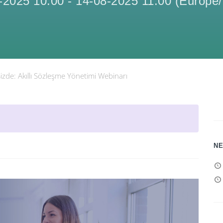
-2025 10:00
-
14-08-2025 11:00
(
Europe/
Sizde: Akıllı Sözleşme Yönetimi Webinarı
NE