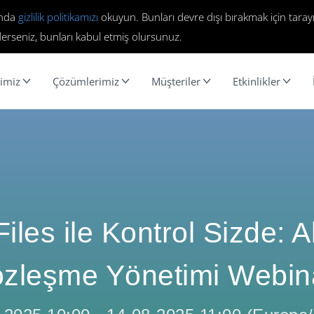
ında
gizlilik politikamızı
okuyun. Bunları devre dışı bırakmak için tarayı
erseniz, bunları kabul etmiş olursunuz.
imiz
Çözümlerimiz
Müşteriler
Etkinlikler
iles ile Kontrol Sizde: Ak
zleşme Yönetimi Webin