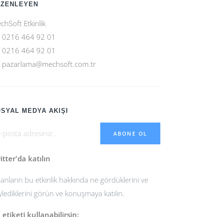
ÜZENLEYEN
chSoft Etkinlik
0216 464 92 01
0216 464 92 01
pazarlama@mechsoft.com.tr
SYAL MEDYA AKIŞI
ABONE OL
itter'da katılın
sanların bu etkinlik hakkında ne gördüklerini ve
ylediklerini görün ve konuşmaya katılın.
 etiketi kullanabilirsin: