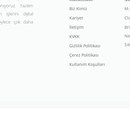
anıyoruz. Yazılım
Biz Kimiz
M-
 işlerini dijital
Kariyer
Cl
Böylece çok daha
İletişim
Br
Ne
KVKK
Sı
Gizlilik Politikası
Çerez Politikası
Kullanım Koşulları
Mechsoft. Tüm Hakları Saklıdır. Bu websitesi
CloudOffix
ile tasarla