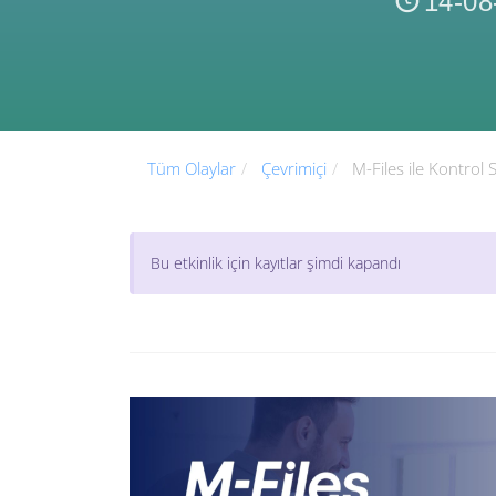
14-08
Tüm Olaylar
Çevrimiçi
M-Files ile Kontrol 
Bu etkinlik için kayıtlar şimdi kapandı