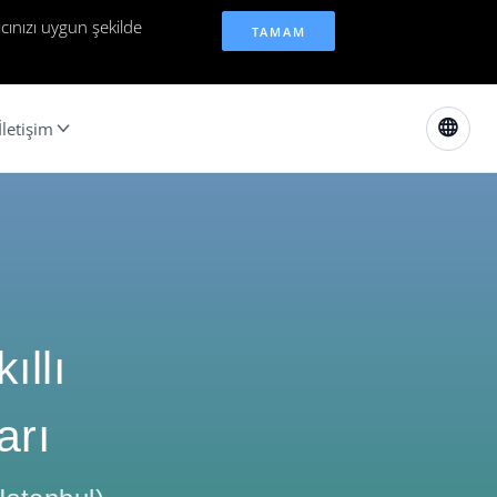
cınızı uygun şekilde
TAMAM
İletişim
ıllı
arı