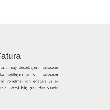
Fatura
landırmayı destekleyen, muhasebe
ükü hafifleyen bir ön muhasebe
rimli yönetmek için e-fatura ve e-
iz. Detaylı bilgi için lütfen bizimle