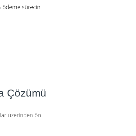
üm ödeme sürecini
rma Çözümü
zlar üzerinden ön