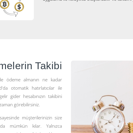
elerin Takibi
çüde ödeme almanın ne kadar
da otomatik hatırlatıcılar ile
lir gider hesabınızın takibini
z zaman görebilirsiniz.
ayesinde müşterilerinizin size
 da mümkün kılar. Yalnızca