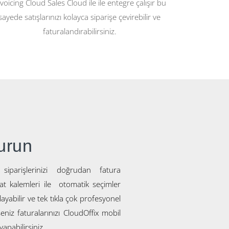
voicing Cloud Sales Cloud ile ile entegre çalışır bu
sayede satışlarınızı kolayca siparişe çevirebilir ve
faturalandırabilirsiniz.
turun
 siparişlerinizi doğrudan fatura
yat kalemleri ile otomatik seçimler
layabilir ve tek tıkla çok profesyonel
eniz faturalarınızı CloudOffix mobil
yapabilirsiniz.