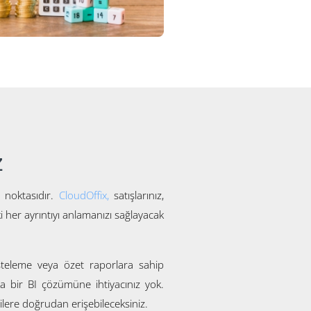
z
 noktasıdır.
CloudOffix,
satışlarınız,
eki her ayrıntıyı anlamanızı sağlayacak
listeleme veya özet raporlara sahip
ka bir BI çözümüne ihtiyacınız yok.
ilere doğrudan erişebileceksiniz.