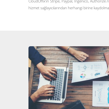
CloudOffix'in Stripe, Paypal, Ingenico, Authorize
hizmet sağlayıcılarından herhangi birine kaydolman