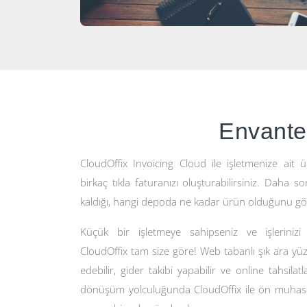
Envanter
CloudOffix Invoicing Cloud ile işletmenize ait ürü
birkaç tıkla faturanızı oluşturabilirsiniz. Daha 
kaldığı, hangi depoda ne kadar ürün olduğunu gör
Küçük bir işletmeye sahipseniz ve işlerinizi
CloudOffix tam size göre! Web tabanlı şık ara yüzü
edebilir, gider takibi yapabilir ve online tahsilatla
dönüşüm yolculuğunda CloudOffix ile ön muhase