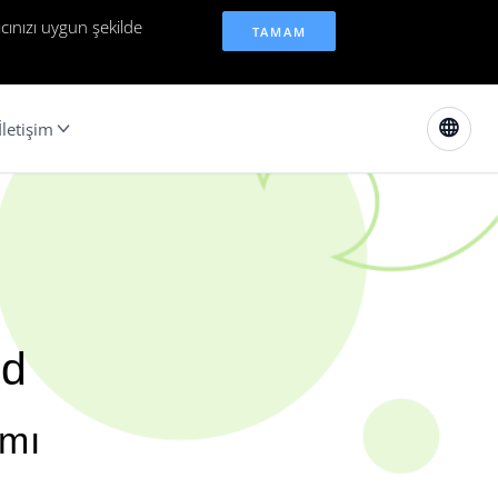
cınızı uygun şekilde
TAMAM
İletişim
ud
ımı