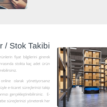
 / Stok Takibi
nlerin fiyat bilgilerini girerek
sonrasında stokta kaç adet ürün
ebilirsiniz.
 online olarak yönetiyorsanız
yle e-ticaret süreçlerinizi takip
rınızı gerçekleştirebilirsiniz. E-
be süreçlerinizi yöneterek her