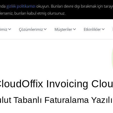
ında
gizlilik politikamızı
okuyun. Bunları devre dışı bırakmak için tarayı
erseniz, bunları kabul etmiş olursunuz.
imiz
Çözümlerimiz
Müşteriler
Etkinlikler
loudOffix Invoicing Clo
lut Tabanlı Faturalama Yazıl