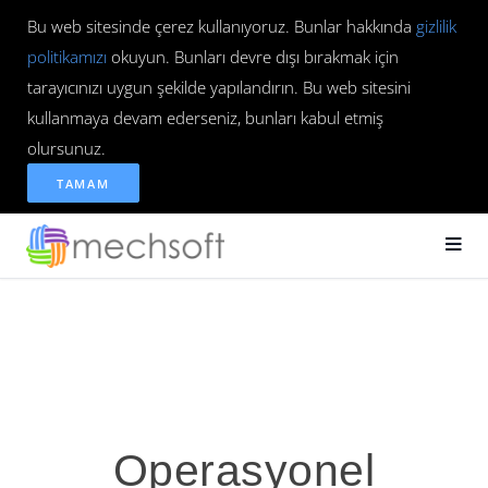
Bu web sitesinde çerez kullanıyoruz. Bunlar hakkında
gizlilik
politikamızı
okuyun. Bunları devre dışı bırakmak için
tarayıcınızı uygun şekilde yapılandırın. Bu web sitesini
kullanmaya devam ederseniz, bunları kabul etmiş
olursunuz.
TAMAM
Operasyonel