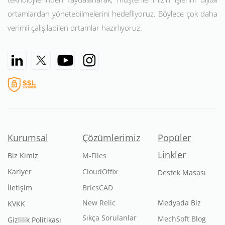
ortamlardan yönetebilmelerini hedefliyoruz. Böylece çok daha
verimli çalışılabilen ortamlar hazırlıyoruz.
Kurumsal
Çözümlerimiz
Popüler
Linkler
Biz Kimiz
M-Files
Kariyer
CloudOffix
Destek Masası
İletişim
BricsCAD
New Relic
Medyada Biz
KVKK
Sıkça Sorulanlar
MechSoft Blog
Gizlilik Politikası