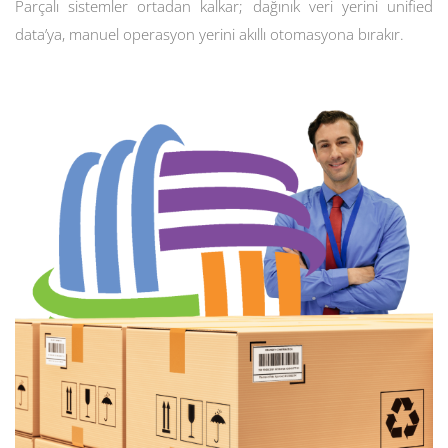
Parçalı sistemler ortadan kalkar; dağınık veri yerini unified
data’ya, manuel operasyon yerini akıllı otomasyona bırakır.