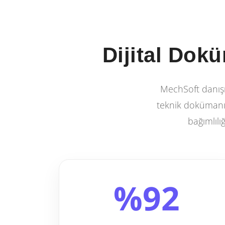
Dijital Dokü
MechSoft danışm
teknik dokümanı t
bağımlılı
%92