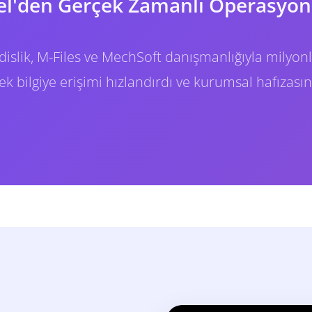
el'den Gerçek Zamanlı Operasyon
slik, M-Files ve MechSoft danışmanlığıyla milyo
erek bilgiye erişimi hızlandırdı ve kurumsal hafızasın