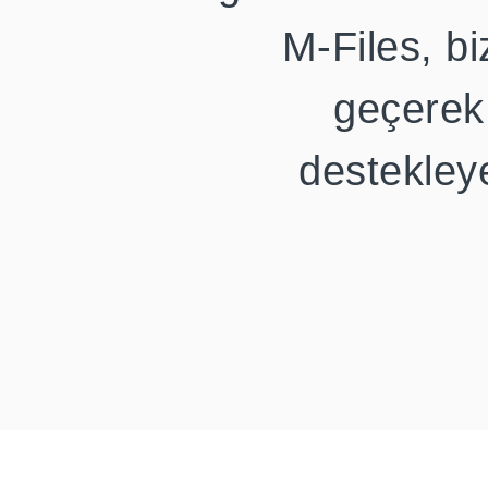
M-Files, b
geçerek
destekleye