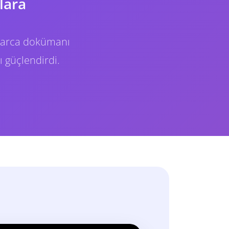
lara
nlarca dokümanı
ı güçlendirdi.