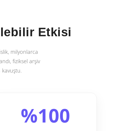
ebilir Etkisi
lik, milyonlarca
dı, fiziksel arşiv
a kavuştu.
%100