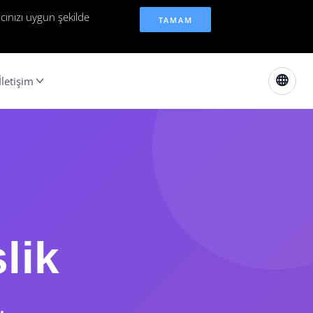
cınızı uygun şekilde
TAMAM
İletişim
lik