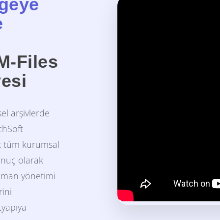
lgeye
e
M-Files
esi
el arşivlerde
chSoft
ek tüm kurumsal
Sonuç olarak
küman yönetimi
rini
tyapıya