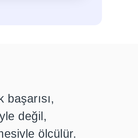
k başarısı,
le değil,
esiyle ölçülür.