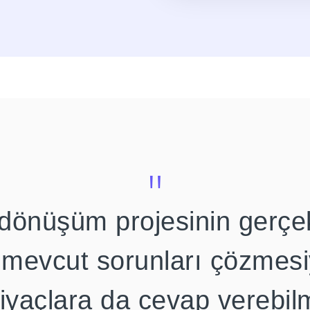
"
al dönüşüm projesinin gerçe
 mevcut sorunları çözmesiy
tiyaçlara da cevap verebilm