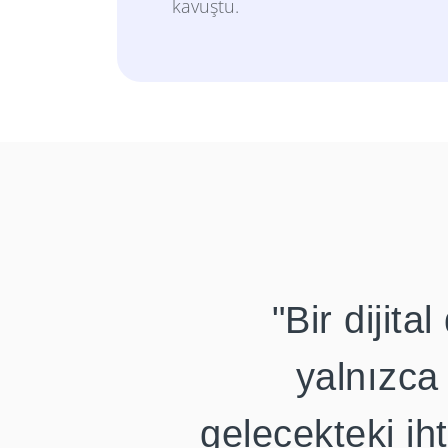
kavuştu.
"Bir dijit
yalnızca
gelecekteki ih