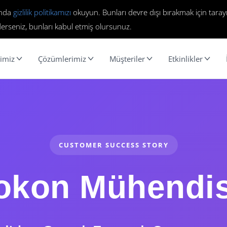
ında
gizlilik politikamızı
okuyun. Bunları devre dışı bırakmak için tarayı
erseniz, bunları kabul etmiş olursunuz.
imiz
Çözümlerimiz
Müşteriler
Etkinlikler
CUSTOMER SUCCESS STORY
okon Mühendis