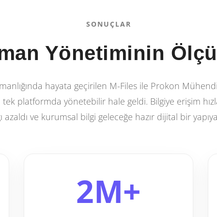
SONUÇLAR
man Yönetiminin Ölçül
anlığında hayata geçirilen M-Files ile Prokon Mühendis
ek platformda yönetebilir hale geldi. Bilgiye erişim hızlan
ğı azaldı ve kurumsal bilgi geleceğe hazır dijital bir yapıy
2M+