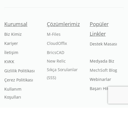
Kurumsal
Çözümlerimiz
Popüler
Linkler
Biz Kimiz
M-Files
Kariyer
CloudOffix
Destek Masası
İletişim
BricsCAD
New Relic
Medyada Biz
KVKK
Sıkça Sorulanlar
MechSoft Blog
Gizlilik Politikası
(SSS)
Webinarlar
Çerez Politikası
Başarı Hikayeleri
Kullanım
Koşulları