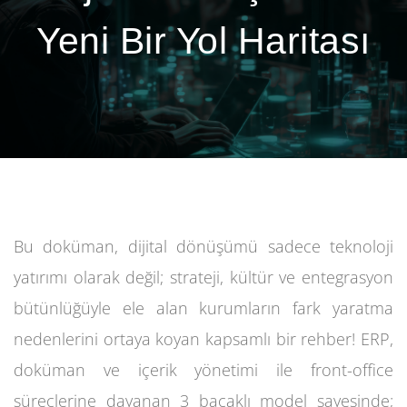
Yeni Bir Yol Haritası
Bu doküman, dijital dönüşümü sadece teknoloji
yatırımı olarak değil; strateji, kültür ve entegrasyon
bütünlüğüyle ele alan kurumların fark yaratma
nedenlerini ortaya koyan kapsamlı bir rehber! ERP,
doküman ve içerik yönetimi ile front-office
süreçlerine dayanan 3 bacaklı model sayesinde;