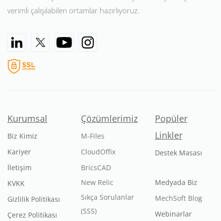
verimli çalışılabilen ortamlar hazırlıyoruz.
Kurumsal
Çözümlerimiz
Popüler
Linkler
Biz Kimiz
M-Files
Kariyer
CloudOffix
Destek Masası
İletişim
BricsCAD
New Relic
Medyada Biz
KVKK
Sıkça Sorulanlar
MechSoft Blog
Gizlilik Politikası
(SSS)
Webinarlar
Çerez Politikası