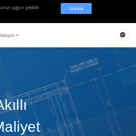
cınızı uygun şekilde
TAMAM
İletişim
ıllı
aliyet