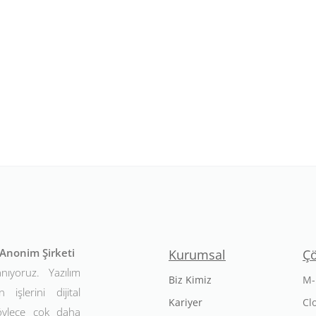
t Anonim Şirketi
Kurumsal
Ç
anıyoruz. Yazılım
Biz Kimiz
M-
 işlerini dijital
Kariyer
Cl
Böylece çok daha