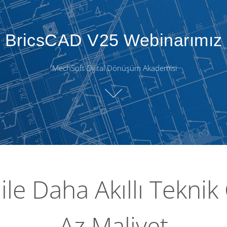
BricsCAD V25 Webinarımız
MechSoft Dijital Dönüşüm Akademisi
le Daha Akıllı Teknik
Az Maliyet