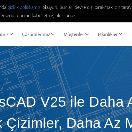
ında
gizlilik politikamızı
okuyun. Bunları devre dışı bırakmak için tarayı
erseniz, bunları kabul etmiş olursunuz.
imiz
Çözümlerimiz
Müşteriler
Etkinlikler
csCAD V25 ile Daha Ak
k Çizimler, Daha Az M