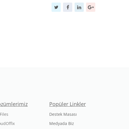
özümlerimiz
Popüler Linkler
Files
Destek Masası
oudOffix
Medyada Biz