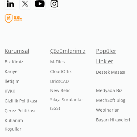
Kurumsal
Çözümlerimiz
Popüler
Linkler
Biz Kimiz
M-Files
Kariyer
CloudOffix
Destek Masası
İletişim
BricsCAD
New Relic
Medyada Biz
KVKK
Sıkça Sorulanlar
MechSoft Blog
Gizlilik Politikası
(SSS)
Webinarlar
Çerez Politikası
Başarı Hikayeleri
Kullanım
Koşulları