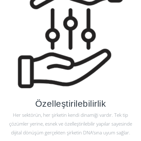
Özelleştirilebilirlik
Her sektörün, her şirketin kendi dinamiği vardır. Tek tip
çözümler yerine, esnek ve özelleştirilebilir yapılar sayesinde
dijital dönüşüm gerçekten şirketin DNA’sına uyum sağlar.