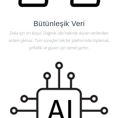
Bütünleşik Veri
Zeka için ön koşul. Dağınık, silo halinde duran verilerden
anlam çıkmaz. Tüm süreçleri tek bir platformda toplamak,
şeffaflık ve güven için temel şarttır.