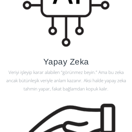
Yapay Zeka
Veriyi işleyip karar alabilen “görünmez beyin.” Ama bu zeka
ancak bütünleşik veriyle anlam kazanır. Aksi halde yapay zeka
tahmin yapar, fakat bağlamdan kopuk kalır.