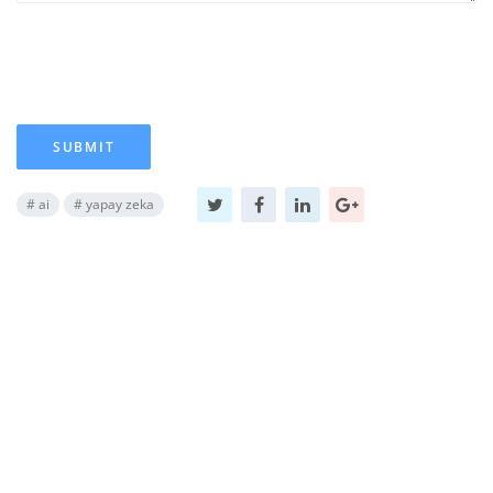
SUBMIT
#
ai
#
yapay zeka