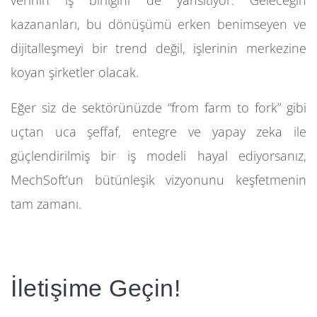
verinin iş birliğini de yansıtıyor. Geleceğin
kazananları, bu dönüşümü erken benimseyen ve
dijitalleşmeyi bir trend değil, işlerinin merkezine
koyan şirketler olacak.
Eğer siz de sektörünüzde “from farm to fork” gibi
uçtan uca şeffaf, entegre ve yapay zeka ile
güçlendirilmiş bir iş modeli hayal ediyorsanız,
MechSoft’un bütünleşik vizyonunu keşfetmenin
tam zamanı.
İletişime Geçin!