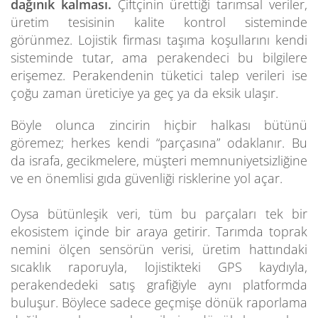
dağınık kalması.
Çiftçinin ürettiği tarımsal veriler,
üretim tesisinin kalite kontrol sisteminde
görünmez. Lojistik firması taşıma koşullarını kendi
sisteminde tutar, ama perakendeci bu bilgilere
erişemez. Perakendenin tüketici talep verileri ise
çoğu zaman üreticiye ya geç ya da eksik ulaşır.
Böyle olunca zincirin hiçbir halkası bütünü
göremez; herkes kendi “parçasına” odaklanır. Bu
da israfa, gecikmelere, müşteri memnuniyetsizliğine
ve en önemlisi gıda güvenliği risklerine yol açar.
Oysa bütünleşik veri, tüm bu parçaları tek bir
ekosistem içinde bir araya getirir. Tarımda toprak
nemini ölçen sensörün verisi, üretim hattındaki
sıcaklık raporuyla, lojistikteki GPS kaydıyla,
perakendedeki satış grafiğiyle aynı platformda
buluşur. Böylece sadece geçmişe dönük raporlama